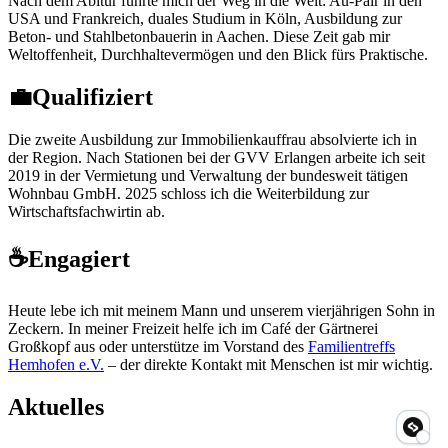
Nach dem Abitur führte mich der Weg in die Welt:
Au-Pair in den
USA und Frankreich
, duales Studium in Köln, Ausbildung zur
Beton- und Stahlbetonbauerin in Aachen. Diese Zeit gab mir
Weltoffenheit, Durchhaltevermögen und den Blick fürs Praktische.
💼
Qualifiziert
Die zweite Ausbildung zur
Immobilienkauffrau
absolvierte ich in
der Region. Nach Stationen bei der GVV Erlangen arbeite ich seit
2019 in der Vermietung und Verwaltung der bundesweit tätigen
Wohnbau GmbH. 2025 schloss ich die
Weiterbildung zur
Wirtschaftsfachwirtin
ab.
☕
Engagiert
Heute lebe ich mit meinem Mann und unserem vierjährigen Sohn in
Zeckern. In meiner Freizeit helfe ich im
Café der Gärtnerei
Großkopf
aus oder unterstütze im Vorstand des
Familientreffs
Hemhofen e.V.
– der direkte Kontakt mit Menschen ist mir wichtig.
Aktuelles